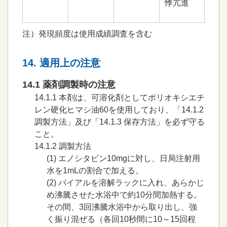
悸亢進
注）発現頻度は使用成績調査を含む
14. 適用上の注意
14.1 薬剤調製時の注意
14.1.1
本剤は、可溶化剤としてポリオキシエチ
レン硬化ヒマシ油60を使用しており、「14.1.2
調製方法」及び「14.1.3 保存方法」を必ず守る
こと。
14.1.2
調製方法
(1)
エノシタビン10mgに対し、日局注射用
水を1mLの割合で加える。
(2)
バイアルを溶解ラックに入れ、あらかじ
め沸騰させた水浴中で約10分間加熱する。
その間、3回沸騰水浴中から取り出し、強
く振り混ぜる（各回10秒間に10～15回程