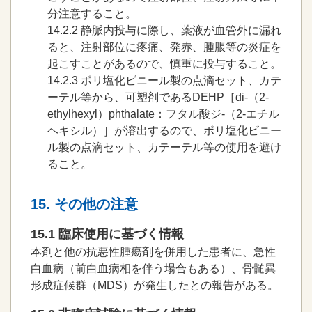
分注意すること。
14.2.2
静脈内投与に際し、薬液が血管外に漏れ
ると、注射部位に疼痛、発赤、腫脹等の炎症を
起こすことがあるので、慎重に投与すること。
14.2.3
ポリ塩化ビニール製の点滴セット、カテ
ーテル等から、可塑剤であるDEHP［di-（2-
ethylhexyl）phthalate：フタル酸ジ-（2-エチル
ヘキシル）］が溶出するので、ポリ塩化ビニー
ル製の点滴セット、カテーテル等の使用を避け
ること。
15. その他の注意
15.1 臨床使用に基づく情報
本剤と他の抗悪性腫瘍剤を併用した患者に、急性
白血病（前白血病相を伴う場合もある）、骨髄異
形成症候群（MDS）が発生したとの報告がある。