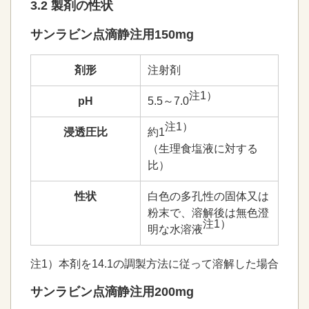
3.2 製剤の性状
サンラビン点滴静注用150mg
剤形
注射剤
注1）
pH
5.5～7.0
注1）
浸透圧比
約1
（生理食塩液に対する
比）
性状
白色の多孔性の固体又は
粉末で、溶解後は無色澄
注1）
明な水溶液
注1）本剤を14.1の調製方法に従って溶解した場合
サンラビン点滴静注用200mg