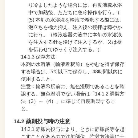
り冷ましたような場合には、再度沸騰水浴
中で加熱後、ただちに急冷操作を行う。）
(5)
本剤の水溶液を輸液で希釈する際には、
泡立ちを極力抑え、注入後の撹拌は穏やか
に行う。（輸液容器の液中に本剤の水溶液
を注入する針を浸けて注入するか、又は壁
を伝わせてゆっくり注入する。）
14.1.3
保存方法
本剤の水溶液（輸液希釈前）をやむを得ず保存
する場合は、5℃以下で保存し、48時間以内に
使用すること。
注意：輸液希釈前に、無色澄明であることを確
認する。無色澄明でない場合は「14.1.2 調製方
法（2）～（4）」に準じて再度調製するこ
と。
14.2 薬剤投与時の注意
14.2.1
静脈内投与により、ときに静脈炎等を起
こすことがあるので注射部位、注射方法等に十