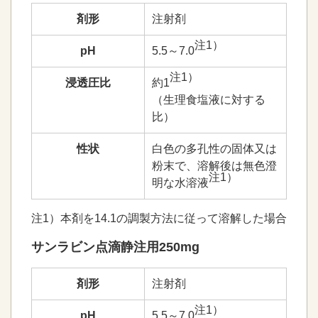
剤形
注射剤
注1）
pH
5.5～7.0
注1）
浸透圧比
約1
（生理食塩液に対する
比）
性状
白色の多孔性の固体又は
粉末で、溶解後は無色澄
注1）
明な水溶液
注1）本剤を14.1の調製方法に従って溶解した場合
サンラビン点滴静注用250mg
剤形
注射剤
注1）
pH
5.5～7.0