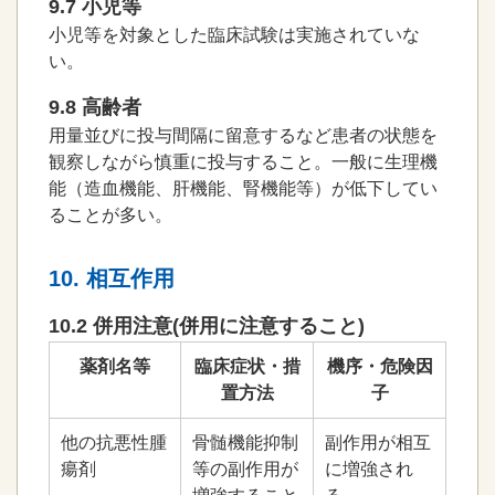
9.7 小児等
小児等を対象とした臨床試験は実施されていな
い。
9.8 高齢者
用量並びに投与間隔に留意するなど患者の状態を
観察しながら慎重に投与すること。一般に生理機
能（造血機能、肝機能、腎機能等）が低下してい
ることが多い。
10. 相互作用
10.2 併用注意(併用に注意すること)
薬剤名等
臨床症状・措
機序・危険因
置方法
子
他の抗悪性腫
骨髄機能抑制
副作用が相互
瘍剤
等の副作用が
に増強され