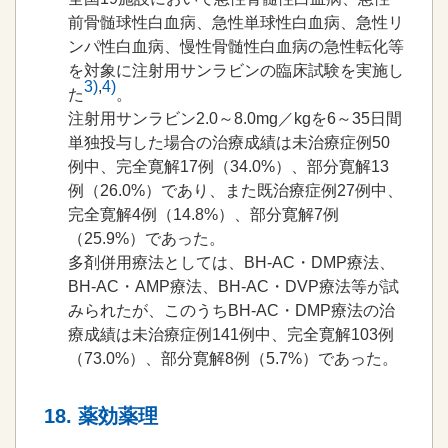
前骨髄球性白血病、急性単球性白血病、急性リ
ンパ性白血病、慢性骨髄性白血病の急性転化等
を対象に注射用サンラビンの臨床試験を実施し
3)
,
4)
た
。
注射用サンラビン2.0～8.0mg／kgを6～35日間
単独投与した場合の治療成績は未治療症例50
例中、完全寛解17例（34.0%）、部分寛解13
例（26.0%）であり、また既治療症例27例中、
完全寛解4例（14.8%）、部分寛解7例
（25.9%）であった。
多剤併用療法としては、BH-AC・DMP療法、
BH-AC・AMP療法、BH-AC・DVP療法等が試
みられたが、このうちBH-AC・DMP療法の治
療成績は未治療症例141例中、完全寛解103例
（73.0%）、部分寛解8例（5.7%）であった。
18. 薬効薬理