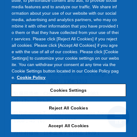
bsite, to personalize content and ads, to provide social
1) Ueda T, et al.：Cancer Res. 1983；43：3412-
media features and to analyze our traffic. We share inf
3416
ormation about your use of our website with our social
media, advertising and analytics partners, who may co
2) 上田孝典他：第42回癌学会総会記事. 1983；
mbine it with other information that you have provided t
No.790：227
o them or that they have collected from your use of thei
r services. Please click [Reject All Cookies] if you reject
3) Kimura K, et al.：Current Chemotherapy＆
all cookies. Please click [Accept All Cookies] if you agre
Immunotherapy, Proc. 12th Internat’l Congr. of
e with the use of all of our cookies. Please click [Cookie
Chemotherapy. 1982；1306-1308
Settings] to customize your cookie settings on our webs
ite. You can withdraw your consent at any time via the
4) Yamada K, et al.：Current Chemotherapy＆
Cookie Settings button located in our Cookie Policy pag
Immunotherapy, Proc. 12th Internat’l Congr. of
e.
Cookie Policy
Chemotherapy. 1982；1308-1310
Cookies Settings
5) 藤田浩他：CHEMOTHERAPY. 1983：
31（7）：723-732
Reject All Cookies
6) Nakamura T.：Acta Haematologica Japonica.
1980；43（6）：1022-1033
目次
Accept All Cookies
7) 中村徹他：日本血液学会雑誌. 1979；