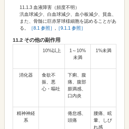
11.1.3
血液障害（頻度不明）
汎血球減少、白血球減少、血小板減少、貧血、
また、骨髄に巨赤芽球様細胞を認めることがあ
る。
［8.1 参照］
,
［9.1.1 参照］
11.2 その他の副作用
10%以上
1～10%
1%未満
未満
消化器
食欲不
下痢、腹
振、悪
痛、腹部
心・嘔吐
膨満感、
口内炎
精神神経
倦怠感、
腰痛、眩
系
頭痛
暈、しび
れ感