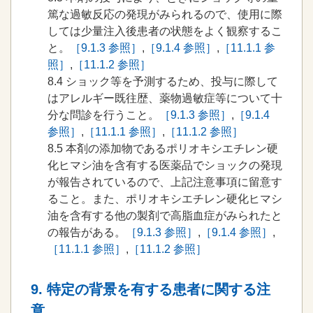
篤な過敏反応の発現がみられるので、使用に際
しては少量注入後患者の状態をよく観察するこ
と。
［9.1.3 参照］
,
［9.1.4 参照］
,
［11.1.1 参
照］
,
［11.1.2 参照］
8.4
ショック等を予測するため、投与に際して
はアレルギー既往歴、薬物過敏症等について十
分な問診を行うこと。
［9.1.3 参照］
,
［9.1.4
参照］
,
［11.1.1 参照］
,
［11.1.2 参照］
8.5
本剤の添加物であるポリオキシエチレン硬
化ヒマシ油を含有する医薬品でショックの発現
が報告されているので、上記注意事項に留意す
ること。また、ポリオキシエチレン硬化ヒマシ
油を含有する他の製剤で高脂血症がみられたと
の報告がある。
［9.1.3 参照］
,
［9.1.4 参照］
,
［11.1.1 参照］
,
［11.1.2 参照］
9. 特定の背景を有する患者に関する注
意