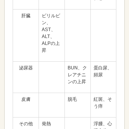
肝臓
ビリルビ
ン、
AST、
ALT、
ALPの上
昇
泌尿器
BUN、ク
蛋白尿、
レアチニ
頻尿
ンの上昇
皮膚
脱毛
紅斑、そ
う痒
その他
発熱
浮腫、心