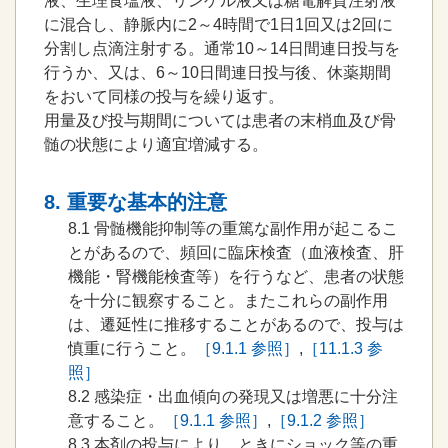
液、生理食塩液、リンゲル液又は糖電解質注射液
に混合し、静脈内に2～4時間で1日1回又は2回に
分割し点滴注射する。通常10～14日間連日投与を
行うか、又は、6～10日間連日投与後、休薬期間
をおいて同様の投与を繰り返す。
用量及び投与期間については患者の末梢血及び骨
髄の状態により適宜増減する。
8. 重要な基本的注意
8.1
骨髄機能抑制等の重篤な副作用が起こるこ
とがあるので、頻回に臨床検査（血液検査、肝
機能・腎機能検査等）を行うなど、患者の状態
を十分に観察すること。またこれらの副作用
は、遷延性に推移することがあるので、投与は
慎重に行うこと。
［9.1.1 参照］
,
［11.1.3 参
照］
8.2
感染症・出血傾向の発現又は増悪に十分注
意すること。
［9.1.1 参照］
,
［9.1.2 参照］
8.3
本剤の投与により、ときにショック等の重