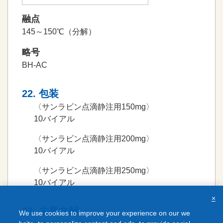
融点
145～150℃（分解）
略号
BH-AC
22. 包装
〈サンラビン点滴静注用150mg〉
10バイアル
〈サンラビン点滴静注用200mg〉
10バイアル
〈サンラビン点滴静注用250mg〉
10バイアル
×
23. 主要文献
We use cookies to improve your experience on our we