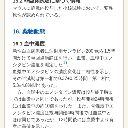
15.2 非臨床試験に基づく情報
マウスに静脈内投与した小核試験において、変異
原性が認められている。
16. 薬物動態
16.1 血中濃度
急性白血病患者に注射用サンラビン200mgを1.5時
間かけて単回点滴静注を行い、血漿、血球中エノ
1)
シタビン濃度を測定した
。
血漿中エノシタビンの濃度変化は二相性を示し、
その半減期は第一相で0.37±0.25時間、第二相で
5.3±4.8時間であった。
一方、血球中のエノシタビン濃度は投与終了時ま
では血漿中と同じであったが、投与開始24時間後
には血漿中の約10倍を示した。また、骨髄液中エ
ノシタビン濃度は投与開始4時間後では血漿中と
ほぼ同じであったが、12時間後には血漿中より有
意に高値を示した。