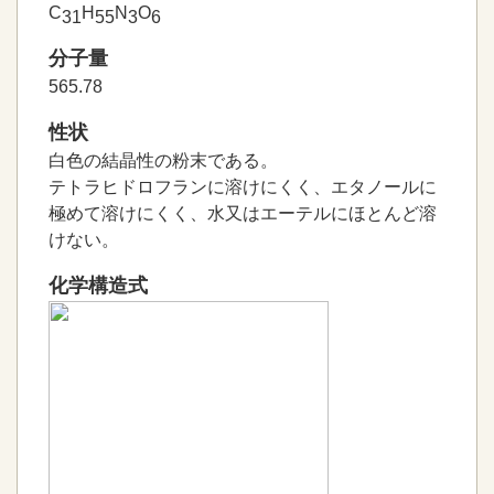
C
H
N
O
31
55
3
6
分子量
565.78
性状
白色の結晶性の粉末である。
テトラヒドロフランに溶けにくく、エタノールに
極めて溶けにくく、水又はエーテルにほとんど溶
けない。
化学構造式