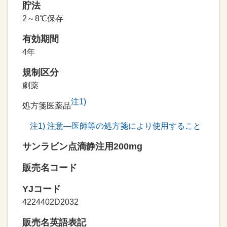
貯法
2～8℃保存
有効期間
4年
規制区分
劇薬
注
1
)
処方箋医薬品
注
1
) 注意―医師等の処方箋により使用すること
サンラビン点滴静注用200mg
販売名コード
YJコード
4224402D2032
販売名英語表記