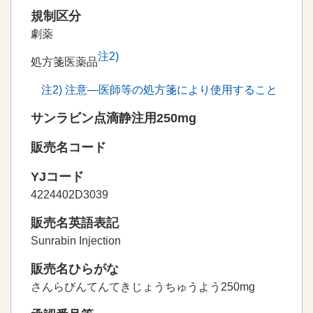
規制区分
劇薬
注
2
)
処方箋医薬品
注
2
) 注意―医師等の処方箋により使用すること
サンラビン点滴静注用250mg
販売名コード
YJコード
4224402D3039
販売名英語表記
Sunrabin Injection
販売名ひらがな
さんらびんてんてきじょうちゅうよう250mg