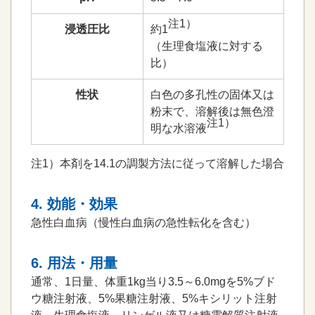
注1）
浸透圧比
約1
（生理食塩液に対する
比）
性状
白色の多孔性の固体又は
粉末で、溶解後は無色澄
注1）
明な水溶液
注1）本剤を14.1の調製方法に従って溶解した場合
4. 効能・効果
急性白血病（慢性白血病の急性転化を含む）
6. 用法・用量
通常、1日量、体重1kg当り3.5～6.0mgを5%ブド
ウ糖注射液、5%果糖注射液、5%キシリット注射