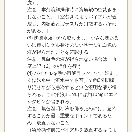
度）。
注意：本剤溶解操作時に溶解鍋の空焚きを
しないこと。［空焚きによりバイアルが破
裂し、内容液とガラス片が飛散するおそれ
がある。］
(3)
沸騰水浴中から取り出し、小さな塊ある
いは透明なゲル状物のない均一な乳白色の
液が得られたことを確認する。
注意：乳白色の液が得られない場合は、再
度上記（2）の操作を行う。
(4)
バイアルを熱い溶解ラックごと、好まし
くは氷水中（流水中でも可）で約3分間振
り混ぜながら急冷すると無色澄明な液が得
られる。この溶液1.1mLには約10mgのエノ
シタビンが含まれる。
注意：無色澄明な液を得るためには、急冷
することが最も重要なポイントであるた
め、放置しないこと。
（急冷操作前にバイアルを放置する等によ