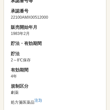
承認番号等
承認番号
22100AMX00512000
販売開始年月
1983年2月
貯法・有効期間
貯法
2～8℃保存
有効期間
4年
規制区分
劇薬
注
3
)
処方箋医薬品