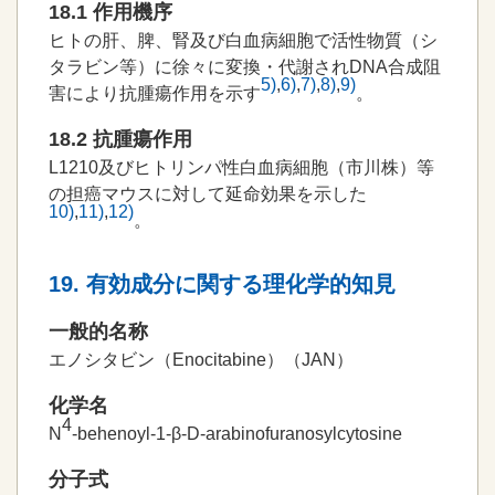
18.1 作用機序
ヒトの肝、脾、腎及び白血病細胞で活性物質（シ
タラビン等）に徐々に変換・代謝されDNA合成阻
5)
,
6)
,
7)
,
8)
,
9)
害により抗腫瘍作用を示す
。
18.2 抗腫瘍作用
L1210及びヒトリンパ性白血病細胞（市川株）等
の担癌マウスに対して延命効果を示した
10)
,
11)
,
12)
。
19. 有効成分に関する理化学的知見
一般的名称
エノシタビン（Enocitabine）（JAN）
化学名
4
N
-behenoyl-1-β-D-arabinofuranosylcytosine
分子式