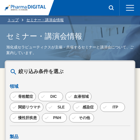
トップ
セミナー・講演会情報
セミナー・講演会情報
旭化成セラピューティクスが主催・共催するセミナーと講演会について、ご
案内しています。
絞り込み条件を選ぶ
領域
骨粗鬆症
DIC
血液領域
関節リウマチ
SLE
感染症
ITP
慢性肝疾患
PNH
その他
製品