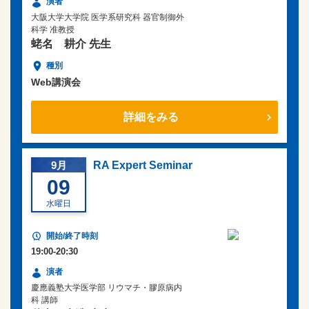
大阪大学大学院 医学系研究科 器官制御外
科学 准教授
蛯名 耕介 先生
Web講演会
詳細をみる
9月
RA Expert Seminar
09
水曜日
19:00-20:30
慶應義塾大学医学部 リウマチ・膠原病内
科 講師