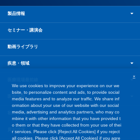
製品情報
セミナー・講演会
動画ライブラリ
疾患・領域
×
医療現場最前線
We use cookies to improve your experience on our we
bsite, to personalize content and ads, to provide social
医療情報
media features and to analyze our traffic. We share inf
ormation about your use of our website with our social
media, advertising and analytics partners, who may co
私たちの取り組み
mbine it with other information that you have provided t
o them or that they have collected from your use of thei
資材請求
r services. Please click [Reject All Cookies] if you reject
all cookies. Please click [Accept All Cookies] if you agre