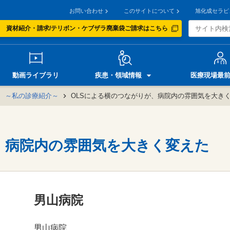
お問い合わせ
このサイトについて
旭化成セラピ
資材紹介・請求/テリボン・ケブザラ廃棄袋ご請求はこちら
動画ライブラリ
疾患・領域情報
医療現場最
me ～私の診療紹介～
OLSによる横のつながりが、病院内の雰囲気を大き
、病院内の雰囲気を大きく変えた
男山病院
男山病院