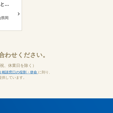
とし
う
成長
山県岡
1
山駅バ
バス
」行・
ー」行・
合わせください。
れかに乗
で下車、
祝、休業日を除く）
り相談窓口の役割・使命
に則り、
提供しています。