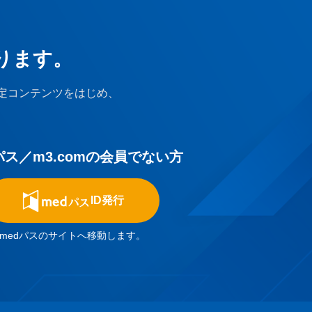
ります。
定コンテンツをはじめ、
パス／m3.comの会員でない方
ID発行
medパスのサイトへ移動します。