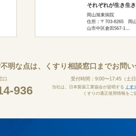
それぞれが生き生き
ながら共に育つとい
岡山旭東病院
「共育」の風潮が、
住所：〒703-8265 岡
につながる
山市中区倉田567-1
電話番号：086-276-323
アクセス：JR西日本岡
スのりば(1番)より岡電
「岡電バス桑野営業所
「岡山ふれあいセンタ
ご不明な点は、
くすり相談窓口までお問い
「新岡山港」行のいず
車し、「旭東病院前」
窓口
受付時間：9:00〜17:45
（土日
徒歩約3分
14-936
当社は、日本製薬工業協会が提唱する
くす
くすりの適正使用情報をご