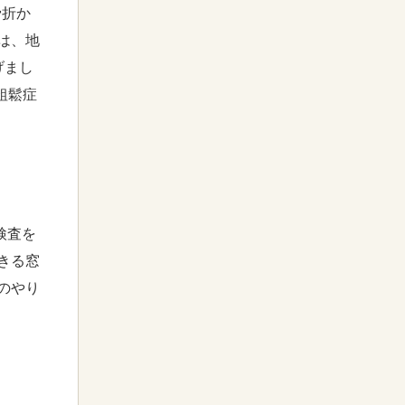
骨折か
は、地
げまし
粗鬆症
検査を
きる窓
のやり