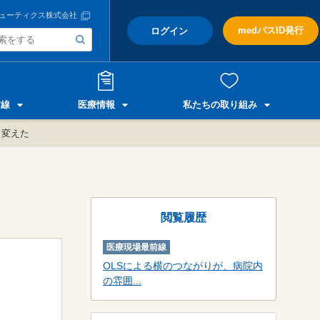
ューティクス株式会社
medパスID発行
ログイン
前線
医療情報
私たちの取り組み
く変えた
閲覧履歴
医療現場最前線
OLSによる横のつながりが、病院内
の雰囲...