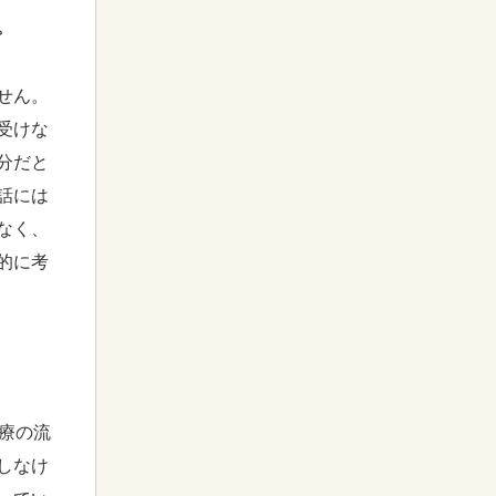
。
せん。
受けな
分だと
話には
なく、
的に考
療の流
しなけ