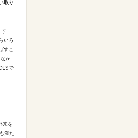
い取り
ます
らいろ
ばすこ
はなか
LSで
外来を
も満た