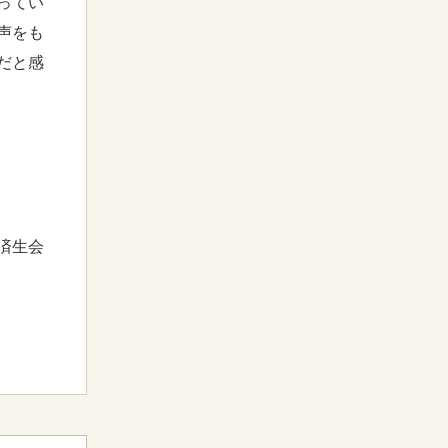
ってい
声をも
だと感
済生会