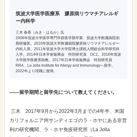
筑波大学医学医療系 膠原病リウマチアレルギ
ー内科学
三木 春香（みき・はるか）氏
2008年筑波大学医学専門学群医学類卒業、筑波大学附属病院初
期研修医。2010年筑波大学附属病院膠原病リウマチアレルギー
内科入局。2011年筑波大学大学院博士課程人間総合科学研究科
入学。2014年日本学術振興会 特別研究員 DC2。2016年筑波
大学医学医療系助教。2017年日本学術振興会 特別研究員
RRA、La Jolla Institute for Allergy and Immunologyへ留学。
2022年より現職に復帰。
――留学期間と留学先について教えてください。
三木 2017年9月から2022年3月までの4年半、米国
カリフォルニア州サンディエゴのラ・ホヤにある非営
利の研究機関、ラ・ホヤ免疫研究所（La Jolla