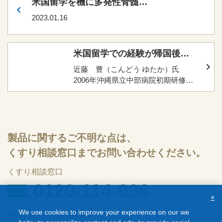
米国留学を機に多発性骨髄腫
を専門領域にしようと決意
2023.01.16
米国留学での経験が帰国後の
独自研究の土台に
近藤 豊（こんどう ゆたか）氏
2006年沖縄県立中部病院初期研修
医。2008年聖路加国際病院後期研修
医。2010年琉球大学大学院医学研究
科救急医学講座助教。2013年同講
師。2013年琉球大学医学部附属病院
救急部副部長。2015年Research
製品に関するご不明な点は、
fellow, Beth Israel Deaconess
くすり相談窓口までお問い合わせください。
Medical Center, Harvard Medical
School。2018年より順天堂大学医学
くすり相談窓口
部附属浦安病院救急診療科准教授、
0120-114-936
順天堂大学大学院医学研究科救急災
×
害医学准教授。2021年からは同大学
院医学研究科救急AI色画像情報標準
We use cookies to improve your experience on our we
受付時間：9:00〜17:45
化講座の准教授を兼務。