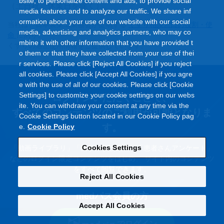
bsite, to personalize content and ads, to provide social
（土日祝、休業日を除く）
media features and to analyze our traffic. We share inf
ormation about your use of our website with our social
当社は、日本製薬工業協会が提唱する
くすり相談窓口の役割・使
media, advertising and analytics partners, who may co
命
に則り、
mbine it with other information that you have provided t
くすりの適正使用情報をご提供しています。
o them or that they have collected from your use of thei
r services. Please click [Reject All Cookies] if you reject
all cookies. Please click [Accept All Cookies] if you agre
e with the use of all of our cookies. Please click [Cookie
Settings] to customize your cookie settings on our webs
ログインいただくことで、
ite. You can withdraw your consent at any time via the
すべてのコンテンツのご利⽤が可能となりま
Cookie Settings button located in our Cookie Policy pag
す。
e.
Cookie Policy
Cookies Settings
「動画ライブラリ」「留学体験談動画」「患者さんアンケート」
などのログイン限定コンテンツをはじめ、
サイト内のコンテンツ
をすべて閲覧できます。
Reject All Cookies
medパス会員の方
Accept All Cookies
でログイン