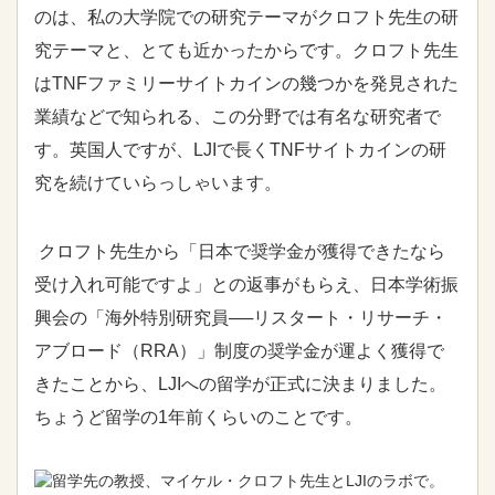
のは、私の大学院での研究テーマがクロフト先生の研
究テーマと、とても近かったからです。クロフト先生
は
TNF
ファミリーサイトカインの幾つかを発見された
業績などで知られる、この分野では有名な研究者で
す。英国人ですが、
LJI
で長く
TNF
サイトカインの研
究を続けていらっしゃいます。
クロフト先生から「日本で奨学金が獲得できたなら
受け入れ可能ですよ」との返事がもらえ、日本学術振
興会の「海外特別研究員──リスタート・リサーチ・
アブロード（
RRA
）」制度の奨学金が運よく獲得で
きたことから、
LJI
への留学が正式に決まりました。
ちょうど留学の1年前くらいのことです。
留学先の教授、マイケル・クロフト先生と
LJI
のラボで。