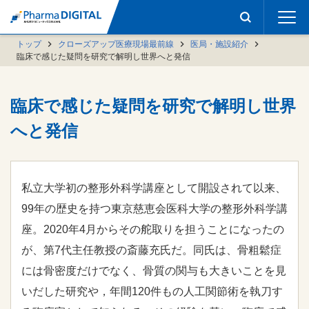
トップ
クローズアップ医療現場最前線
医局・施設紹介
臨床で感じた疑問を研究で解明し世界へと発信
臨床で感じた疑問を研究で解明し世界
へと発信
私立大学初の整形外科学講座として開設されて以来、
99年の歴史を持つ東京慈恵会医科大学の整形外科学講
座。2020年4月からその舵取りを担うことになったの
が、第7代主任教授の斎藤充氏だ。同氏は、骨粗鬆症
には骨密度だけでなく、骨質の関与も大きいことを見
いだした研究や，年間120件もの人工関節術を執刀す