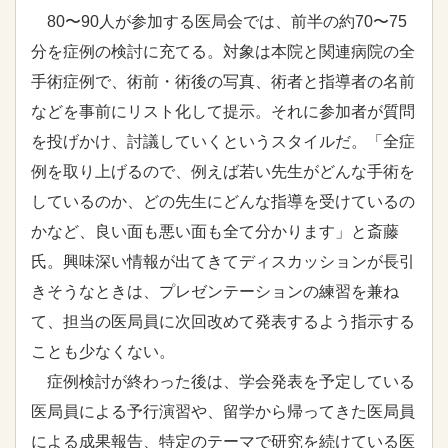
80〜90人が参加する医局会では、前半の約70〜75
分を症例の検討に充てる。対象は本院と関連病院の全
手術症例で、術前・術後の写真、術者と指導者の名前
などを事前にリスト化して提示。それに参加者が質問
を投げかけ、討議していくというスタイルだ。「全症
例を取り上げるので、例えば若い先生がどんな手術を
しているのか、どの先生にどんな指導を受けているの
かなど、良い面も悪い面も全て分かります」と斎藤
氏。興味深い情報が出てきてディスカッションが長引
きそうなときは、プレゼンテーションの練習を兼ね
て、担当の医局員に次回改めて発表するよう指示する
ことも少なくない。
症例検討が終わった後は、学会発表を予定している
医局員による予行演習や、留学から帰ってきた医局員
による成果報告、特定のテーマで研究を続けている医