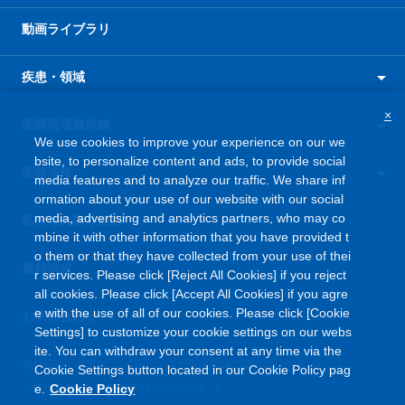
動画ライブラリ
疾患・領域
×
医療現場最前線
We use cookies to improve your experience on our we
bsite, to personalize content and ads, to provide social
医療情報
media features and to analyze our traffic. We share inf
ormation about your use of our website with our social
media, advertising and analytics partners, who may co
私たちの取り組み
mbine it with other information that you have provided t
o them or that they have collected from your use of thei
資材請求
r services. Please click [Reject All Cookies] if you reject
all cookies. Please click [Accept All Cookies] if you agre
e with the use of all of our cookies. Please click [Cookie
お問い合わせ
Settings] to customize your cookie settings on our webs
ite. You can withdraw your consent at any time via the
資材紹介・請求/テリボン・ケブザラ廃棄袋ご請求はこちら
Cookie Settings button located in our Cookie Policy pag
e.
Cookie Policy
お問い合わせ
このサイトについて