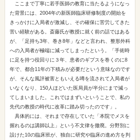
ここまで丁寧に若手医師の教育に当たるようになっ
た背景には、2004年の新医師臨床研修制度の開始を
きっかけに入局者が激減し、その確保に苦労してきた
苦い経験がある。斎藤氏が教授に就く前の話ではある
が、「足持ち3年、巻き8年」などと言われ、整形外科
への入局者が極端に減ってしまったという。「手術時
に足を持つ役回りに３年、患者のギプスを巻くのに8
年で、都合11年の下積みが必要だという意味なのです
が、そんな風評被害ともいえる噂を流されて入局者が
いなくなり、150人ほどいた医局員が半分にまで減っ
てしまいました。これではまずいということで、私の
先代の教授の時代に改革に踏み切ったのです」。
具体的には、それまで存在していた「本院でメスを
握れるのは講師以上」という不文律を撤廃。分野別に
設けた10の臨床班が、独自に研究や臨床の進め方を判