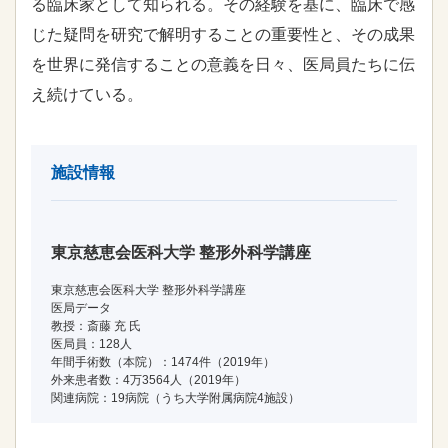
る臨床家として知られる。その経験を基に、臨床で感
じた疑問を研究で解明することの重要性と、その成果
を世界に発信することの意義を日々、医局員たちに伝
え続けている。
施設情報
東京慈恵会医科大学 整形外科学講座
東京慈恵会医科大学 整形外科学講座
医局データ
教授：斎藤 充 氏
医局員：128人
年間手術数（本院）：1474件（2019年）
外来患者数：4万3564人（2019年）
関連病院：19病院（うち大学附属病院4施設）