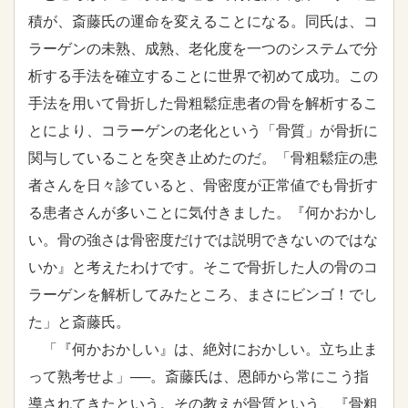
積が、斎藤氏の運命を変えることになる。同氏は、コ
ラーゲンの未熟、成熟、老化度を一つのシステムで分
析する手法を確立することに世界で初めて成功。この
手法を用いて骨折した骨粗鬆症患者の骨を解析するこ
とにより、コラーゲンの老化という「骨質」が骨折に
関与していることを突き止めたのだ。「骨粗鬆症の患
者さんを日々診ていると、骨密度が正常値でも骨折す
る患者さんが多いことに気付きました。『何かおかし
い。骨の強さは骨密度だけでは説明できないのではな
いか』と考えたわけです。そこで骨折した人の骨のコ
ラーゲンを解析してみたところ、まさにビンゴ！でし
た」と斎藤氏。
「『何かおかしい』は、絶対におかしい。立ち止ま
って熟考せよ」──。斎藤氏は、恩師から常にこう指
導されてきたという。その教えが骨質という、『骨粗