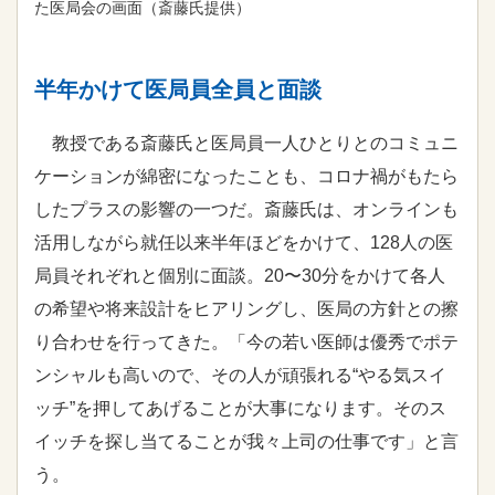
た医局会の画面（斎藤氏提供）
半年かけて医局員全員と面談
教授である斎藤氏と医局員一人ひとりとのコミュニ
ケーションが綿密になったことも、コロナ禍がもたら
したプラスの影響の一つだ。斎藤氏は、オンラインも
活用しながら就任以来半年ほどをかけて、128人の医
局員それぞれと個別に面談。20〜30分をかけて各人
の希望や将来設計をヒアリングし、医局の方針との擦
り合わせを行ってきた。「今の若い医師は優秀でポテ
ンシャルも高いので、その人が頑張れる“やる気スイ
ッチ”を押してあげることが大事になります。そのス
イッチを探し当てることが我々上司の仕事です」と言
う。