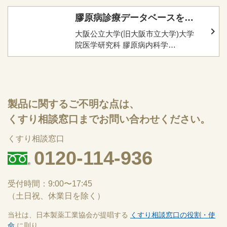
膠原病診療データベースを構
築し関西圏での普及に尽力
大阪公立大学(旧大阪市立大学)大学
院医学研究科 膠原病内科学
医局データ
教授：橋本 求 氏
医局員：5人
外来患者数：約700人（2020年）
製品に関するご不明な点は、
※ 本取材は、2021年6月4日に実施
くすり相談窓口までお問い合わせください。
されたものです。
くすり相談窓口
0120-114-936
受付時間：9:00〜17:45
（土日祝、休業日を除く）
当社は、日本製薬工業協会が提唱する
くすり相談窓口の役割・使
命
に則り、