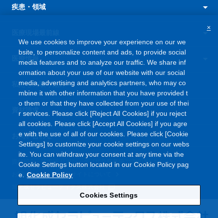
疾患・領域
×
医療現場最前線
We use cookies to improve your experience on our we
bsite, to personalize content and ads, to provide social
医療情報
media features and to analyze our traffic. We share inf
ormation about your use of our website with our social
media, advertising and analytics partners, who may co
私たちの取り組み
mbine it with other information that you have provided t
o them or that they have collected from your use of thei
資材請求
r services. Please click [Reject All Cookies] if you reject
all cookies. Please click [Accept All Cookies] if you agre
e with the use of all of our cookies. Please click [Cookie
お問い合わせ
Settings] to customize your cookie settings on our webs
ite. You can withdraw your consent at any time via the
資材紹介・請求/テリボン・ケブザラ廃棄袋ご請求はこちら
Cookie Settings button located in our Cookie Policy pag
e.
Cookie Policy
お問い合わせ
このサイトについて
旭化成セラピューティクス株式会社
Cookies Settings