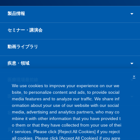
製品情報
セミナー・講演会
動画ライブラリ
疾患・領域
×
医療現場最前線
We use cookies to improve your experience on our we
bsite, to personalize content and ads, to provide social
医療情報
media features and to analyze our traffic. We share inf
ormation about your use of our website with our social
media, advertising and analytics partners, who may co
私たちの取り組み
mbine it with other information that you have provided t
o them or that they have collected from your use of thei
資材請求
r services. Please click [Reject All Cookies] if you reject
all cookies. Please click [Accept All Cookies] if you agre