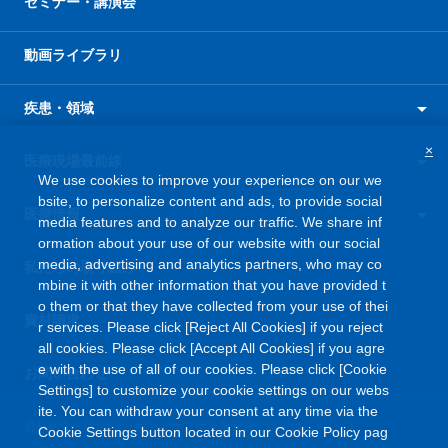
セミナー・講演会
動画ライブラリ
疾患・領域
×
医療現場最前線
We use cookies to improve your experience on our we
bsite, to personalize content and ads, to provide social
医療情報
media features and to analyze our traffic. We share inf
ormation about your use of our website with our social
media, advertising and analytics partners, who may co
私たちの取り組み
mbine it with other information that you have provided t
o them or that they have collected from your use of thei
資材請求
r services. Please click [Reject All Cookies] if you reject
all cookies. Please click [Accept All Cookies] if you agre
e with the use of all of our cookies. Please click [Cookie
お問い合わせ
Settings] to customize your cookie settings on our webs
ite. You can withdraw your consent at any time via the
資材紹介・請求/テリボン・ケブザラ廃棄袋ご請求はこちら
Cookie Settings button located in our Cookie Policy pag