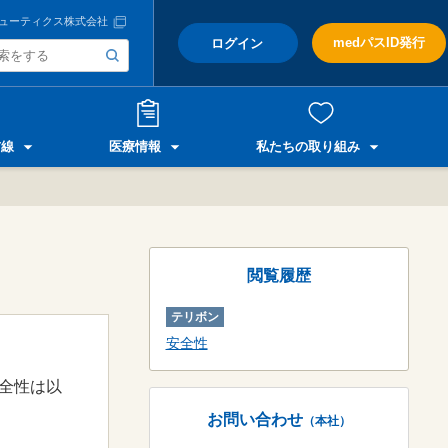
ューティクス株式会社
medパスID発行
ログイン
前線
医療情報
私たちの取り組み
閲覧履歴
テリボン
安全性
全性は以
お問い合わせ
（本社）