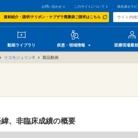
お問い合わせ
このサイトについて
旭化成セラピ
資材紹介・請求/テリボン・ケブザラ廃棄袋ご請求はこちら
動画ライブラリ
疾患・領域情報
医療現場最
リコモジュリン®
製品動画
経緯、非臨床成績の概要