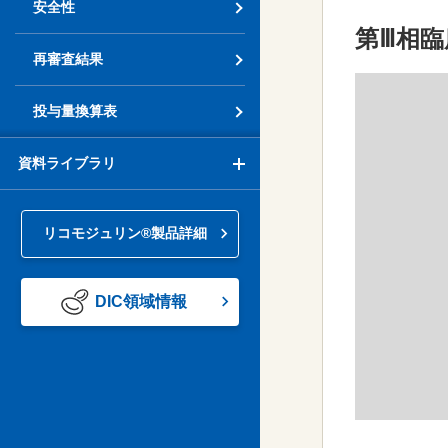
安全性
第Ⅲ相
再審査結果
投与量換算表
資料ライブラリ
リコモジュリン®製品詳細
DIC領域情報