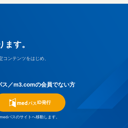
ります。
定コンテンツをはじめ、
パス／m3.comの会員でない方
ID発行
medパスのサイトへ移動します。