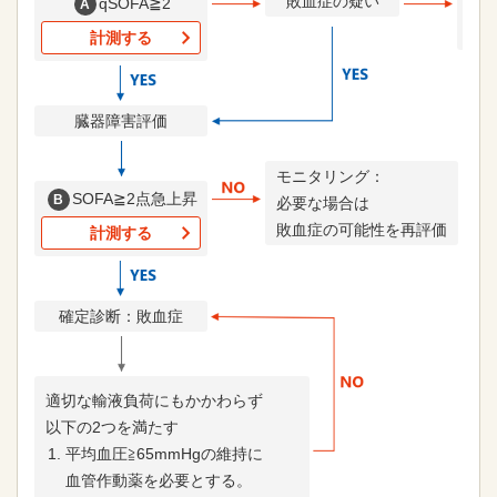
敗血症の疑い
qSOFA≧2
A
必
可
計測する
臓器障害評価
モニタリング：
SOFA≧2点急上昇
B
必要な場合は
敗血症の可能性を再評価
計測する
確定診断：敗血症
適切な輸液負荷にもかかわらず
以下の2つを満たす
平均血圧≧65mmHgの維持に
血管作動薬を必要とする。