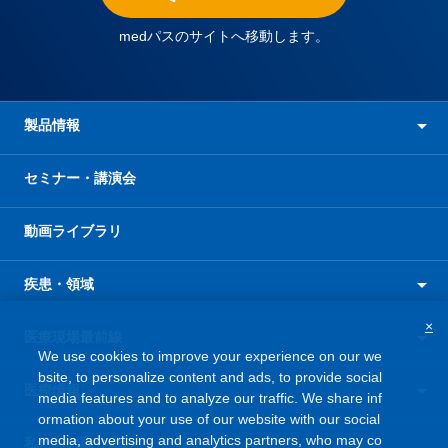
medパスのサイトへ移動します。
製品情報
セミナー・講演会
動画ライブラリ
疾患・領域
×
医療現場最前線
We use cookies to improve your experience on our we
bsite, to personalize content and ads, to provide social
医療情報
media features and to analyze our traffic. We share inf
ormation about your use of our website with our social
media, advertising and analytics partners, who may co
私たちの取り組み