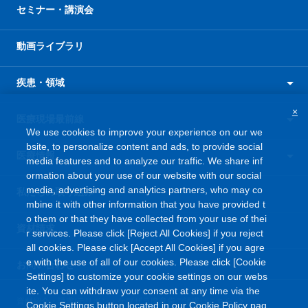
セミナー・講演会
動画ライブラリ
疾患・領域
×
医療現場最前線
We use cookies to improve your experience on our we
bsite, to personalize content and ads, to provide social
医療情報
media features and to analyze our traffic. We share inf
ormation about your use of our website with our social
media, advertising and analytics partners, who may co
私たちの取り組み
mbine it with other information that you have provided t
o them or that they have collected from your use of thei
資材請求
r services. Please click [Reject All Cookies] if you reject
all cookies. Please click [Accept All Cookies] if you agre
e with the use of all of our cookies. Please click [Cookie
お問い合わせ
Settings] to customize your cookie settings on our webs
ite. You can withdraw your consent at any time via the
資材紹介・請求/テリボン・ケブザラ廃棄袋ご請求はこちら
Cookie Settings button located in our Cookie Policy pag