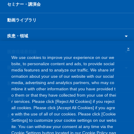
セミナー・講演会
動画ライブラリ
疾患・領域
×
医療現場最前線
We use cookies to improve your experience on our we
bsite, to personalize content and ads, to provide social
医療情報
media features and to analyze our traffic. We share inf
ormation about your use of our website with our social
media, advertising and analytics partners, who may co
私たちの取り組み
mbine it with other information that you have provided t
o them or that they have collected from your use of thei
資材請求
r services. Please click [Reject All Cookies] if you reject
all cookies. Please click [Accept All Cookies] if you agre
e with the use of all of our cookies. Please click [Cookie
お問い合わせ
Settings] to customize your cookie settings on our webs
ite. You can withdraw your consent at any time via the
資材紹介・請求/テリボン・ケブザラ廃棄袋ご請求はこちら
Cookie Settings button located in our Cookie Policy pag