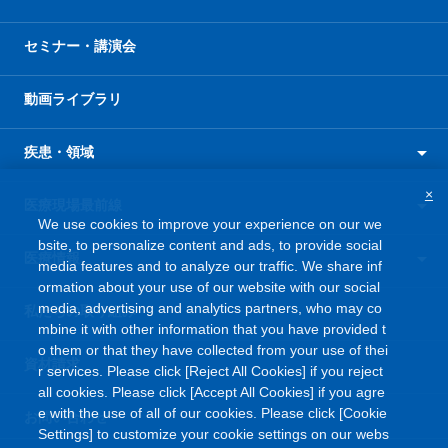
セミナー・講演会
動画ライブラリ
疾患・領域
×
医療現場最前線
We use cookies to improve your experience on our we
bsite, to personalize content and ads, to provide social
医療情報
media features and to analyze our traffic. We share inf
ormation about your use of our website with our social
media, advertising and analytics partners, who may co
私たちの取り組み
mbine it with other information that you have provided t
o them or that they have collected from your use of thei
資材請求
r services. Please click [Reject All Cookies] if you reject
all cookies. Please click [Accept All Cookies] if you agre
e with the use of all of our cookies. Please click [Cookie
お問い合わせ
Settings] to customize your cookie settings on our webs