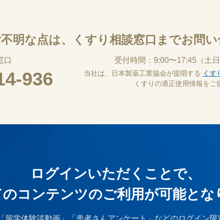
ご不明な点は、
くすり相談窓口までお問い
窓口
受付時間：9:00〜17:45
（土日
14-936
当社は、日本製薬工業協会が提唱する
くす
くすりの適正使用情報をご
ログインいただくことで、
てのコンテンツのご利⽤が可能とな
「留学体験談動画」「患者さんアンケート」などのログイン限