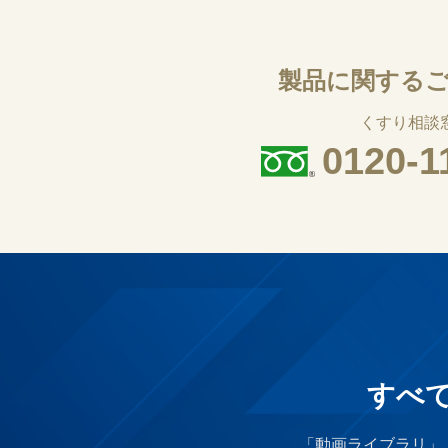
製品に関する
くすり相談
0120-1
すべ
「動画ライブラリ」