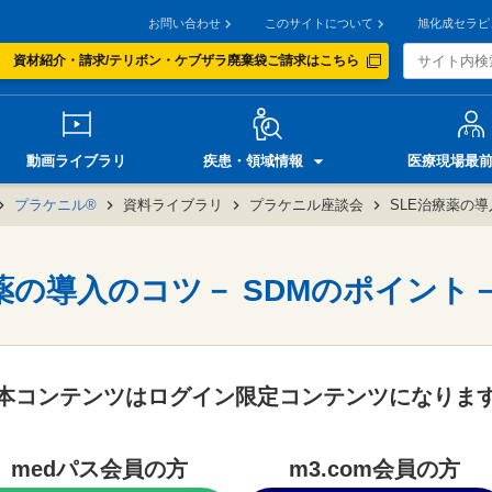
お問い合わせ
このサイトについて
旭化成セラピ
資材紹介・請求/テリボン・ケブザラ廃棄袋ご請求はこちら
動画ライブラリ
疾患・領域情報
医療現場最
プラケニル®
資料ライブラリ
プラケニル座談会
SLE治療薬の導
療薬の導入のコツ－ SDMのポイント
本コンテンツはログイン限定コンテンツになりま
medパス会員の方
m3.com会員の方