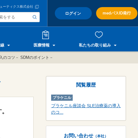
ューティクス株式会社
medパスID発行
ログイン
前線
医療情報
私たちの取り組み
入のコツ－ SDMのポイント－
－
閲覧履歴
プラケニル
プラケニル座談会 SLE治療薬の導入
す。
のコ...
お問い合わせ
（本社）