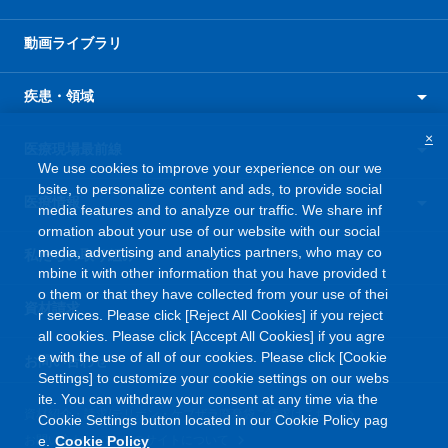
動画ライブラリ
疾患・領域
×
医療現場最前線
We use cookies to improve your experience on our we
bsite, to personalize content and ads, to provide social
医療情報
media features and to analyze our traffic. We share inf
ormation about your use of our website with our social
media, advertising and analytics partners, who may co
私たちの取り組み
mbine it with other information that you have provided t
o them or that they have collected from your use of thei
資材請求
r services. Please click [Reject All Cookies] if you reject
all cookies. Please click [Accept All Cookies] if you agre
e with the use of all of our cookies. Please click [Cookie
お問い合わせ
Settings] to customize your cookie settings on our webs
ite. You can withdraw your consent at any time via the
資材紹介・請求/テリボン・ケブザラ廃棄袋ご請求はこちら
Cookie Settings button located in our Cookie Policy pag
e.
Cookie Policy
お問い合わせ
このサイトについて